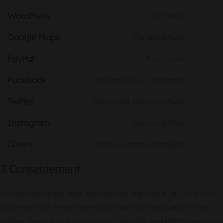
Consent
service
translate
WordPress
to
Fonctionnel
stripe
Consent
service
Google Maps
to
Marketing/Suivi
google-
Consent
service
analytics
PayPal
to
Fonctionnel
wordpres
Consent
service
Facebook
to
Marketing/Suivi, Fonctionnel
google-
Consent
service
maps
Twitter
to
Fonctionnel, Marketing/Suivi
paypal
Consent
service
Instagram
to
Marketing/Suivi
facebook
Consent
service
Divers
to
Finalité en attente d’enquête
twitter
Consent
service
to
7. Consentement
instagram
service
divers
Lorsque vous visitez notre site web pour la première fois, nous vous
montrerons une fenêtre contextuelle avec une explication sur les
cookies. Dès que vous cliquez sur « Enregistrer les préférences » vous