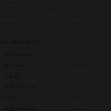
(qui peut être modifiée régulièrement) afin de savoir ce qu’ils font de
vos données (personnelles) traitées en utilisant ces cookies. Les
données récupérées sont anonymisées autant que possible.
Facebook, X (Formerly Twitter) et Instagram se trouvent aux États-
Unis.
6. Cookies placés
WooCommerce
Fonctionnel
Consent
Elementor
to
Statistiques (anonymes)
Consent
service
Themify
to
Fonctionnel
woocomm
Consent
service
Google Translate
to
Fonctionnel
elementor
Consent
service
Stripe
to
Fonctionnel
themify
Consent
service
Google Analytics
to
Statistiques
google-