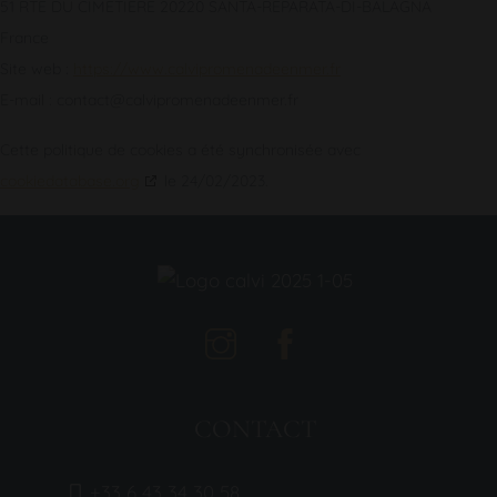
51 RTE DU CIMETIERE 20220 SANTA-REPARATA-DI-BALAGNA
France
Site web :
https://www.calvipromenadeenmer.fr
E-mail :
contact@
calvipromenadeenmer.fr
Cette politique de cookies a été synchronisée avec
cookiedatabase.org
le 24/02/2023.
CONTACT
+33 6 43 34 30 58