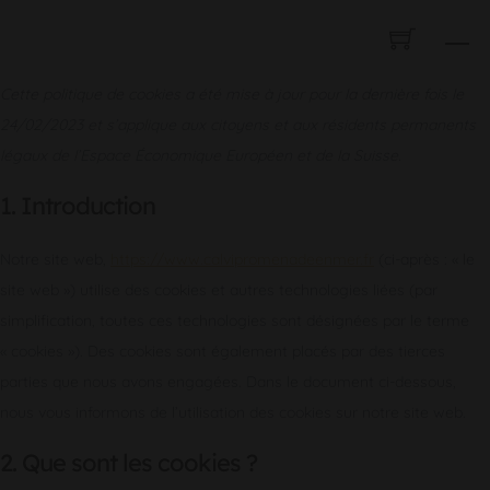
Skip
CALVI PROMENADE EN MER
M
to
content
Cette politique de cookies a été mise à jour pour la dernière fois le
24/02/2023 et s’applique aux citoyens et aux résidents permanents
légaux de l’Espace Économique Européen et de la Suisse.
1. Introduction
Notre site web,
https://www.calvipromenadeenmer.fr
(ci-après : « le
site web ») utilise des cookies et autres technologies liées (par
simplification, toutes ces technologies sont désignées par le terme
« cookies »). Des cookies sont également placés par des tierces
parties que nous avons engagées. Dans le document ci-dessous,
nous vous informons de l’utilisation des cookies sur notre site web.
2. Que sont les cookies ?