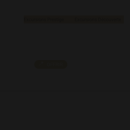
Excursions
ueil
Excursions Prestige
Excursions Découverte
us contacter
OFFRIR