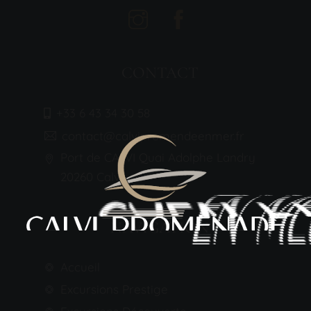
CONTACT
+33 6 43 34 30 58
contact@calvipromendeenmer.fr
Port de CALVI Quai Adolphe Landry
20260 Calvi
NAVIGATION
Accueil
Excursions Prestige