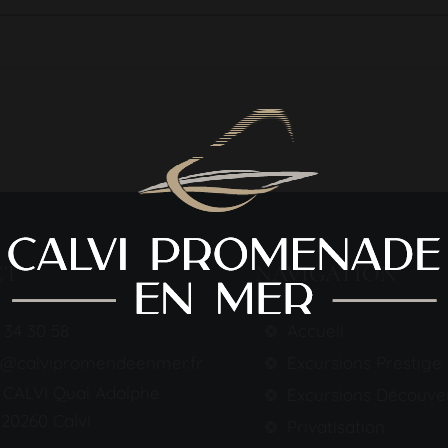
CT
NAVIGATION
 34 30 58
Accueil
t@calvipromendeenmer.fr
Excursions Prestige
 CALVI Quai Adolphe
Excursions Découve
20260 Calvi
Privatisation