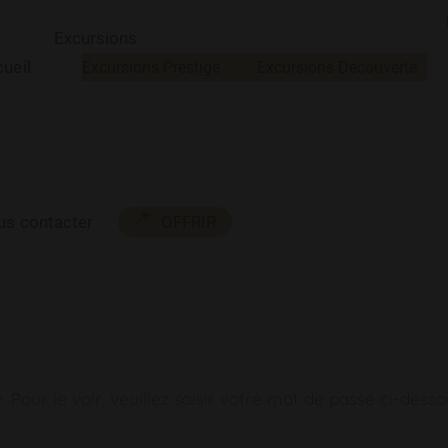
Excursions
ueil
Excursions Prestige
Excursions Découverte
us contacter
OFFRIR
our le voir, veuillez saisir votre mot de passe ci-desso