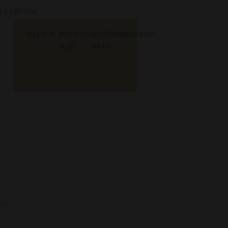
Locations
CM 11.2
PRESTIGE
PRESTIGE
Privatisation
420
M48
us :