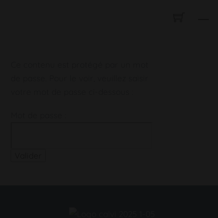
Skip
CALVI PROMENADE EN MER
M
to
content
Ce contenu est protégé par un mot
de passe. Pour le voir, veuillez saisir
votre mot de passe ci-dessous :
Mot de passe :