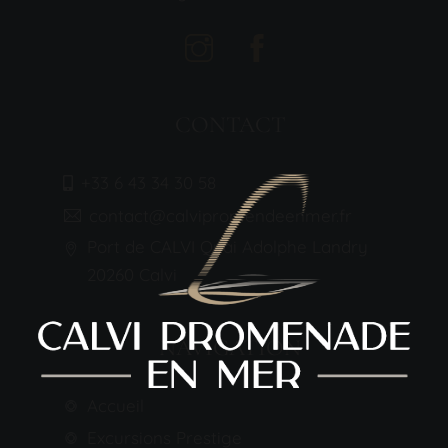
CONTACT
+33 6 43 34 30 58
contact@calvipromendeenmer.fr
Port de CALVI Quai Adolphe Landry
20260 Calvi
NAVIGATION
Accueil
Excursions Prestige